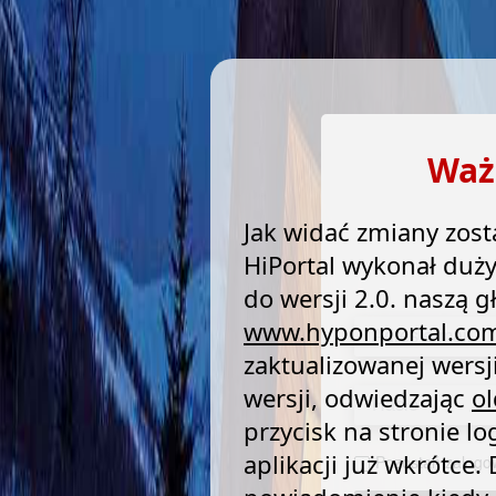
Waż
Jak widać zmiany zost
HiPortal wykonał duży
do wersji 2.0. naszą
www.hyponportal.co
zaktualizowanej wersji
wersji, odwiedzając
o
przycisk na stronie l
aplikacji już wkrótce
Pozostań zalogo