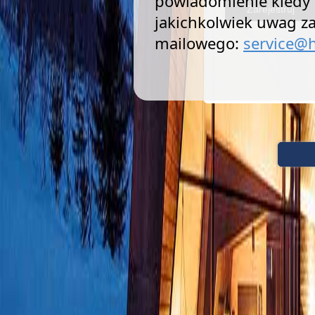
powiadomienie kiedy
Zarejestruj
jakichkolwiek uwag z
mailowego:
service@